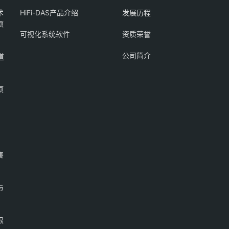
术
HiFi-DAS产品介绍
发展历程
项
可视化系统软件
资质荣誉
公司简介
道
项
害
与
限