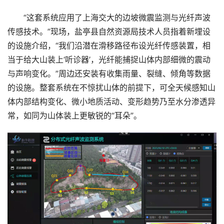
“这套系统应用了上海交大的边坡微震监测与光纤声波
传感技术。”现场，盐亭县自然资源局技术人员指着新埋设
的设施介绍，“我们沿潜在滑移路径布设光纤传感装置，相
当于给大山装上‘听诊器’，光纤能捕捉山体内部细微的震动
与声响变化。”周边还安装有收集雨量、裂缝、倾角等数据
的设施。整套系统在不惊扰山体的前提下，可全天候感知山
体内部结构变化、微小地质活动、变形趋势乃至水分渗透异
常，如同为山体装上更敏锐的“耳朵”。