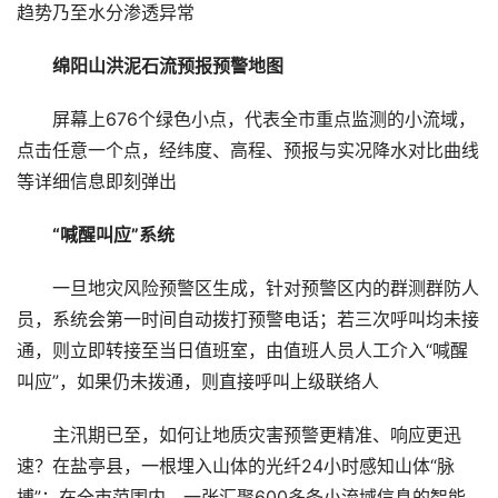
趋势乃至水分渗透异常
绵阳山洪泥石流预报预警地图
屏幕上676个绿色小点，代表全市重点监测的小流域，
点击任意一个点，经纬度、高程、预报与实况降水对比曲线
等详细信息即刻弹出
“喊醒叫应”系统
一旦地灾风险预警区生成，针对预警区内的群测群防人
员，系统会第一时间自动拨打预警电话；若三次呼叫均未接
通，则立即转接至当日值班室，由值班人员人工介入“喊醒
叫应”，如果仍未拨通，则直接呼叫上级联络人
主汛期已至，如何让地质灾害预警更精准、响应更迅
速？在盐亭县，一根埋入山体的光纤24小时感知山体“脉
搏”；在全市范围内，一张汇聚600多条小流域信息的智能