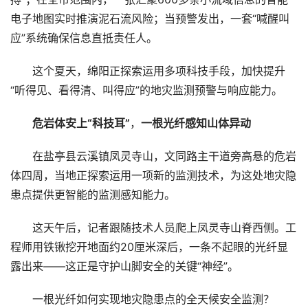
电子地图实时推演泥石流风险；当预警发出，一套“喊醒叫
应”系统确保信息直抵责任人。
这个夏天，绵阳正探索运用多项科技手段，加快提升
“听得见、看得清、叫得应”的地灾监测预警与响应能力。
危岩体安上“科技耳”
，
一根光纤感知山体异动
在盐亭县云溪镇凤灵寺山，文同路主干道旁高悬的危岩
体四周，当地正探索运用一项新的监测技术，为这处地灾隐
患点提供更智能的监测感知能力。
这天午后，记者跟随技术人员爬上凤灵寺山脊西侧。工
程师用铁锹挖开地面约20厘米深后，一条不起眼的光纤显
露出来——这正是守护山脚安全的关键“神经”。
一根光纤如何实现地灾隐患点的全天候安全监测？