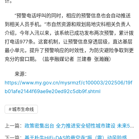
计。
“预警电话呼叫的同时，相应的预警信息也会自动推送
到相关人员手机。”市自然资源和规划局地灾科相关负责人
介绍，今年入汛以来，该系统已成功发布两次预警，累计拨
打电话977条。这套机制，让预警信息穿透层级，直达基层
最小单元，提升了预警响应的时效性，为防灾避险争取到更
充分的窗口期。（盐亭融媒记者 兰建春 张瀚巍）
来源：
https://www.my.gov.cn/mysrmzf/c100003/202506/19f
b01afe2144f69ae9e20ed92c5db9f.shtml
城市生命线
上一篇：
政策密集出台 全力推进安全韧性城市建设 未来5年城市生命线工程建设将步入高潮
下一篇：
基于朴牛HiFi-DAS的悬空寺“振（震）动风险感知系统”上线运行