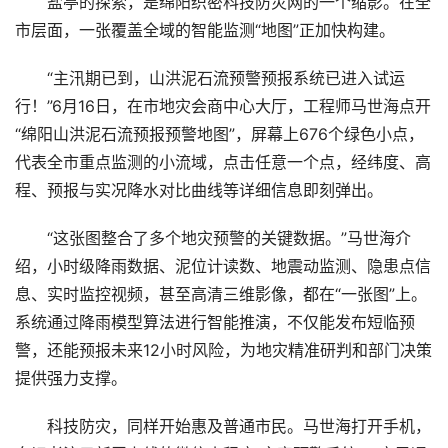
盐亭的探索，是绵阳织密科技防灾网的一个缩影。在全
市层面，一张覆盖全域的智能监测“地图”正加快构建。
“主汛期已到，山洪泥石流预警预报系统已进入试运
行！”6月16日，在市地灾会商中心大厅，工程师马世海点开
“绵阳山洪泥石流预报预警地图”，屏幕上676个绿色小点，
代表全市重点监测的小流域，点击任意一个点，经纬度、高
程、预报与实况降水对比曲线等详细信息即刻弹出。
“这张图整合了多个地灾预警的关键数据。”马世海介
绍，小时级降雨数据、泥位计读数、地震动监测、隐患点信
息、实时监控视频，甚至高清三维影像，都在“一张图”上。
系统通过降雨模型算法进行智能推演，不仅能发布短临预
警，还能预报未来12小时风险，为地灾精准研判和部门决策
提供强力支撑。
科技防灾，同样开始惠及普通市民。马世海打开手机，