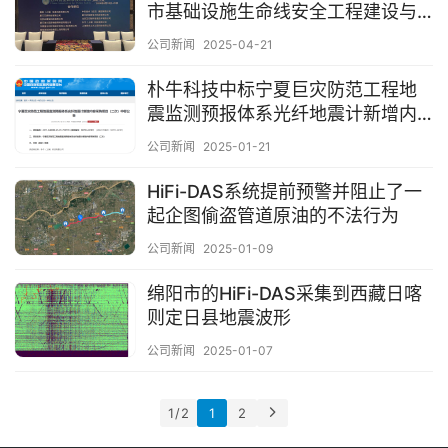
市基础设施生命线安全工程建设与
发展论坛” ， 赋能城市生命线安全
公司新闻
2025-04-21
监测
朴牛科技中标宁夏巨灾防范工程地
震监测预报体系光纤地震计新增内
容采购项目
公司新闻
2025-01-21
HiFi-DAS系统提前预警并阻止了一
起企图偷盗管道原油的不法行为
公司新闻
2025-01-09
绵阳市的HiFi-DAS采集到西藏日喀
则定日县地震波形
公司新闻
2025-01-07
1 / 2
1
2