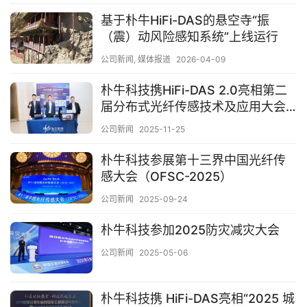
基于朴牛HiFi-DAS的悬空寺“振
（震）动风险感知系统”上线运行
公司新闻
,
媒体报道
2026-04-09
朴牛科技携HiFi-DAS 2.0亮相第二
届分布式光纤传感技术及应用大会
（DOFS2025）
公司新闻
2025-11-25
朴牛科技参展第十三界中国光纤传
感大会（OFSC-2025）
公司新闻
2025-09-24
朴牛科技参加2025防灾减灾大会
公司新闻
2025-05-06
朴牛科技携 HiFi-DAS亮相“2025 城